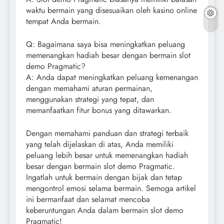
waktu bermain yang disesuaikan oleh kasino online
tempat Anda bermain.
Q: Bagaimana saya bisa meningkatkan peluang
memenangkan hadiah besar dengan bermain slot
demo Pragmatic?
A: Anda dapat meningkatkan peluang kemenangan
dengan memahami aturan permainan,
menggunakan strategi yang tepat, dan
memanfaatkan fitur bonus yang ditawarkan.
Dengan memahami panduan dan strategi terbaik
yang telah dijelaskan di atas, Anda memiliki
peluang lebih besar untuk memenangkan hadiah
besar dengan bermain slot demo Pragmatic.
Ingatlah untuk bermain dengan bijak dan tetap
mengontrol emosi selama bermain. Semoga artikel
ini bermanfaat dan selamat mencoba
keberuntungan Anda dalam bermain slot demo
Pragmatic!