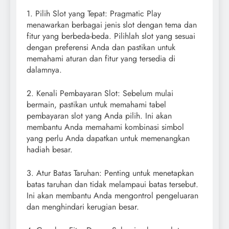
1. Pilih Slot yang Tepat: Pragmatic Play
menawarkan berbagai jenis slot dengan tema dan
fitur yang berbeda-beda. Pilihlah slot yang sesuai
dengan preferensi Anda dan pastikan untuk
memahami aturan dan fitur yang tersedia di
dalamnya.
2. Kenali Pembayaran Slot: Sebelum mulai
bermain, pastikan untuk memahami tabel
pembayaran slot yang Anda pilih. Ini akan
membantu Anda memahami kombinasi simbol
yang perlu Anda dapatkan untuk memenangkan
hadiah besar.
3. Atur Batas Taruhan: Penting untuk menetapkan
batas taruhan dan tidak melampaui batas tersebut.
Ini akan membantu Anda mengontrol pengeluaran
dan menghindari kerugian besar.