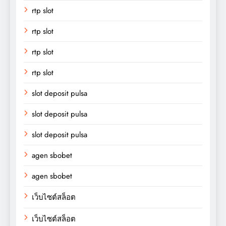
rtp slot
rtp slot
rtp slot
rtp slot
slot deposit pulsa
slot deposit pulsa
slot deposit pulsa
agen sbobet
agen sbobet
เว็บไซต์สล็อต
เว็บไซต์สล็อต