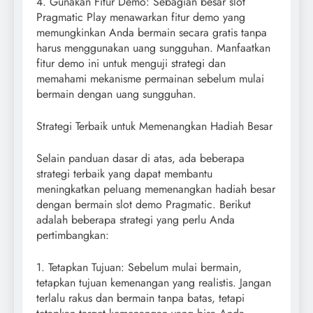
4. Gunakan Fitur Demo: Sebagian besar slot
Pragmatic Play menawarkan fitur demo yang
memungkinkan Anda bermain secara gratis tanpa
harus menggunakan uang sungguhan. Manfaatkan
fitur demo ini untuk menguji strategi dan
memahami mekanisme permainan sebelum mulai
bermain dengan uang sungguhan.
Strategi Terbaik untuk Memenangkan Hadiah Besar
Selain panduan dasar di atas, ada beberapa
strategi terbaik yang dapat membantu
meningkatkan peluang memenangkan hadiah besar
dengan bermain slot demo Pragmatic. Berikut
adalah beberapa strategi yang perlu Anda
pertimbangkan:
1. Tetapkan Tujuan: Sebelum mulai bermain,
tetapkan tujuan kemenangan yang realistis. Jangan
terlalu rakus dan bermain tanpa batas, tetapi