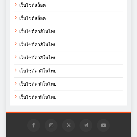
เว็บไซต์สล็อต
เว็บไซต์สล็อต
เว็บไซต์คาสิโนไทย
เว็บไซต์คาสิโนไทย
เว็บไซต์คาสิโนไทย
เว็บไซต์คาสิโนไทย
เว็บไซต์คาสิโนไทย
เว็บไซต์คาสิโนไทย