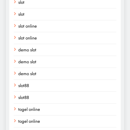
slot
slot
slot online
slot online
demo slot
demo slot
demo slot
slot88
slot88
togel online
togel online