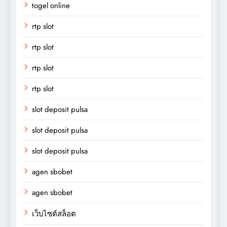
togel online
rtp slot
rtp slot
rtp slot
rtp slot
slot deposit pulsa
slot deposit pulsa
slot deposit pulsa
agen sbobet
agen sbobet
เว็บไซต์สล็อต