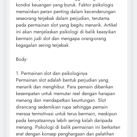
kondisi keuangan yang buruk. Faktor psikologis
memainkan peran penting dalam kecenderungan
seseorang terjebak dalam perjudian, terutama
pada permainan slot yang begitu menarik. Artikel
ini akan menjelaskan psikologi di balik keasyikan
bermain judi slot dan mengapa orang-orang
kegagalan sering terjebak.
Body:
1. Permainan slot dan psikologinya
Permainan slot adalah bentuk perjudian yang
menarik dan menghibur. Para pemain diberikan
kesempatan untuk memutar reel dengan harapan
menang dan mendapatkan keuntungan. Slot
dirancang sedemikian rupa sehingga pemain
merasa termotivasi untuk terus bermain, meskipun
pada kenyataannya lebih sering kalah daripada
menang. Psikologi di balik permainan ini berkaitan
erat dengan konsep penghargaan dan pelatihan