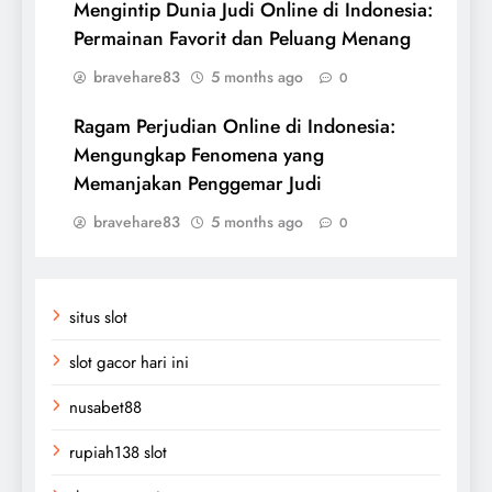
Mengintip Dunia Judi Online di Indonesia:
Permainan Favorit dan Peluang Menang
bravehare83
5 months ago
0
Ragam Perjudian Online di Indonesia:
Mengungkap Fenomena yang
Memanjakan Penggemar Judi
bravehare83
5 months ago
0
situs slot
slot gacor hari ini
nusabet88
⁠rupiah138 slot