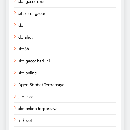
slot gacor qris
situs slot gacor
slot
dorahoki
slot88
slot gacor hari ini
slot online
Agen Sbobet Terpercaya
judi slot
slot online terpercaya
link slot