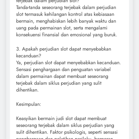
terjebak dalam perjudian slot?
Tanda-tanda seseorang terjebak dalam perjudian
slot termasuk kehilangan kontrol atas kebiasaan
bermain, menghabiskan lebih banyak waktu dan
uang pada permainan slot, serta mengalami
konsekuensi finansial dan emosional yang buruk.
3. Apakah perjudian slot dapat menyebabkan
kecanduan?
Ya, perjudian slot dapat menyebabkan kecanduan.
Sensasi penghargaan dan penguatan variabel
dalam permainan dapat membuat seseorang
terjebak dalam siklus perjudian yang sulit
dihentikan.
Kesimpulan:
Keasyikan bermain judi slot dapat membuat
seseorang terjebak dalam siklus perjudian yang
sulit dihentikan. Faktor psikologis, seperti sensasi
penghargaan dan pelatihan perilaku, berperan