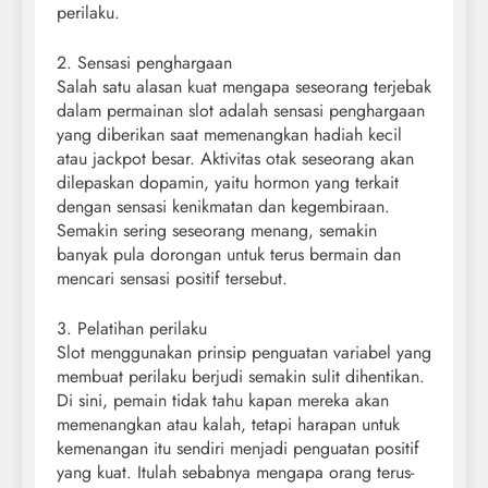
perilaku.
2. Sensasi penghargaan
Salah satu alasan kuat mengapa seseorang terjebak
dalam permainan slot adalah sensasi penghargaan
yang diberikan saat memenangkan hadiah kecil
atau jackpot besar. Aktivitas otak seseorang akan
dilepaskan dopamin, yaitu hormon yang terkait
dengan sensasi kenikmatan dan kegembiraan.
Semakin sering seseorang menang, semakin
banyak pula dorongan untuk terus bermain dan
mencari sensasi positif tersebut.
3. Pelatihan perilaku
Slot menggunakan prinsip penguatan variabel yang
membuat perilaku berjudi semakin sulit dihentikan.
Di sini, pemain tidak tahu kapan mereka akan
memenangkan atau kalah, tetapi harapan untuk
kemenangan itu sendiri menjadi penguatan positif
yang kuat. Itulah sebabnya mengapa orang terus-