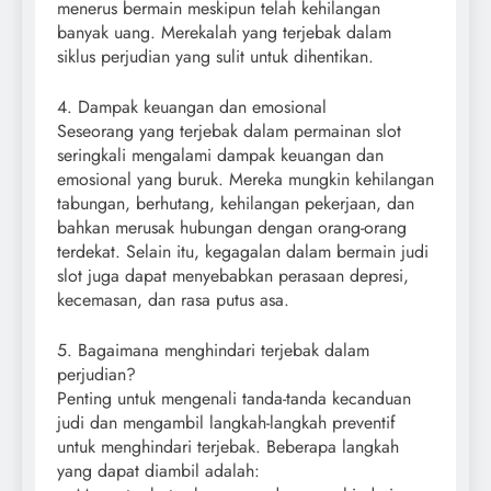
menerus bermain meskipun telah kehilangan
banyak uang. Merekalah yang terjebak dalam
siklus perjudian yang sulit untuk dihentikan.
4. Dampak keuangan dan emosional
Seseorang yang terjebak dalam permainan slot
seringkali mengalami dampak keuangan dan
emosional yang buruk. Mereka mungkin kehilangan
tabungan, berhutang, kehilangan pekerjaan, dan
bahkan merusak hubungan dengan orang-orang
terdekat. Selain itu, kegagalan dalam bermain judi
slot juga dapat menyebabkan perasaan depresi,
kecemasan, dan rasa putus asa.
5. Bagaimana menghindari terjebak dalam
perjudian?
Penting untuk mengenali tanda-tanda kecanduan
judi dan mengambil langkah-langkah preventif
untuk menghindari terjebak. Beberapa langkah
yang dapat diambil adalah: