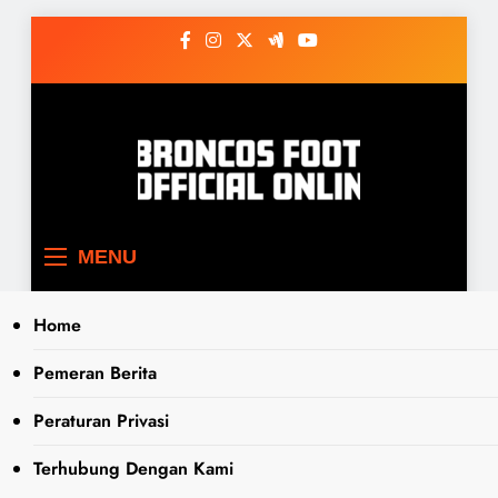
Skip
to
content
Broncos Football
Lihat perbedaannya saat bermain.
MENU
Official Online
Home
Home
Uncategorized
Pemeran Berita
Raih Kemenangan Besar di Demo Slot Pragmatic dengan
Maxwin: Strategi dan Tips Terbaik
Peraturan Privasi
Terhubung Dengan Kami
UNCATEGORIZED