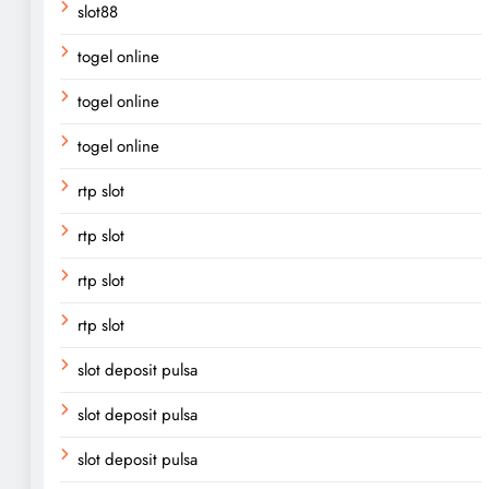
slot88
togel online
togel online
togel online
rtp slot
rtp slot
rtp slot
rtp slot
slot deposit pulsa
slot deposit pulsa
slot deposit pulsa