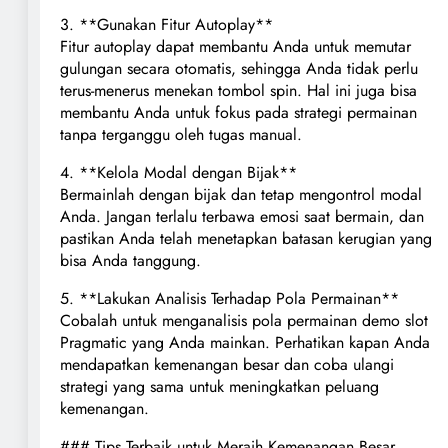
3. **Gunakan Fitur Autoplay**
Fitur autoplay dapat membantu Anda untuk memutar
gulungan secara otomatis, sehingga Anda tidak perlu
terus-menerus menekan tombol spin. Hal ini juga bisa
membantu Anda untuk fokus pada strategi permainan
tanpa terganggu oleh tugas manual.
4. **Kelola Modal dengan Bijak**
Bermainlah dengan bijak dan tetap mengontrol modal
Anda. Jangan terlalu terbawa emosi saat bermain, dan
pastikan Anda telah menetapkan batasan kerugian yang
bisa Anda tanggung.
5. **Lakukan Analisis Terhadap Pola Permainan**
Cobalah untuk menganalisis pola permainan demo slot
Pragmatic yang Anda mainkan. Perhatikan kapan Anda
mendapatkan kemenangan besar dan coba ulangi
strategi yang sama untuk meningkatkan peluang
kemenangan.
### Tips Terbaik untuk Meraih Kemenangan Besar