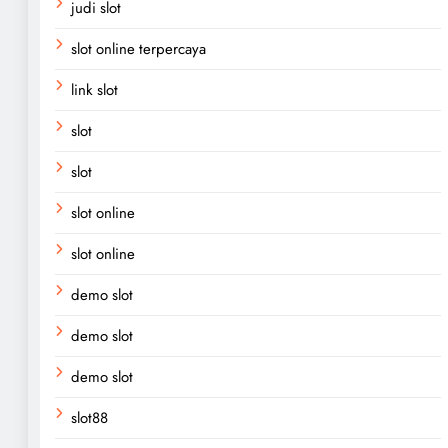
judi slot
slot online terpercaya
link slot
slot
slot
slot online
slot online
demo slot
demo slot
demo slot
slot88