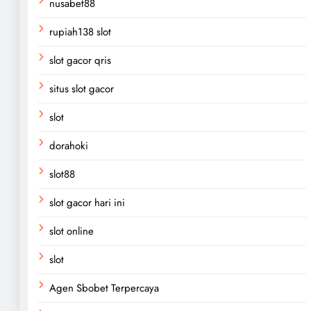
nusabet88
⁠rupiah138 slot
slot gacor qris
situs slot gacor
slot
dorahoki
slot88
slot gacor hari ini
slot online
slot
Agen Sbobet Terpercaya